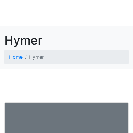
To
Hymer
Home
Hymer