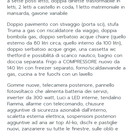
a sette posti letto, doppia dinette trasformabile in
letti, 2 letti a castello in coda, 1 letto matrimoniale in
mansarda, gavone variabile.
Doppio pavimento con stivaggio (porta sci), stufa
Truma a gas con riscaldatore da viaggio, doppia
bombola gas, doppio serbatoio acque chiare (quello
esterno da 80 litri circa, quello interno da 100 litri),
doppio serbatoio acque grigie, una cassetta wc
thetford e possibilità di scarico nautico, bagno con
doccia separata. Frigo a COMPRESSORE nuovo da
140 litri con freezer separato, forno/scaldavivande a
gas, cucina a tre fuochi con un lavello.
Gomme nuove, telecamera posteriore, pannello
fotovoltaico che alimenta batteria dei servizi,
inverter da 300 watt, Luci a LED interne, tendalino
Fiamma, allarme con telecomando, chiusure
aggiuntive di sicurezza azionabili dall’interno,
scaletta esterna elettrica, sospensioni posteriori
aggiuntive ad aria air top Al-ko, dischi e pastiglie
nuovi, zanzariere su tutte le finestre, sulle oblò e